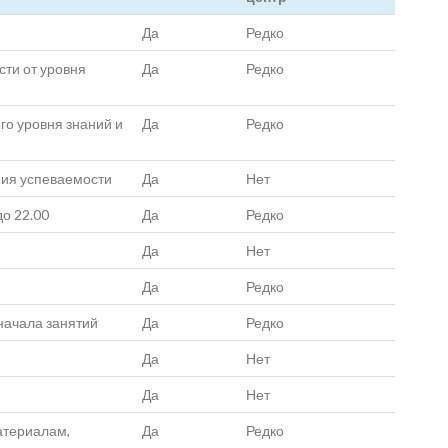
Да
Редко
сти от уровня
Да
Редко
го уровня знаний и
Да
Редко
ния успеваемости
Да
Нет
до 22.00
Да
Редко
Да
Нет
Да
Редко
начала занятий
Да
Редко
Да
Нет
Да
Нет
атериалам,
Да
Редко