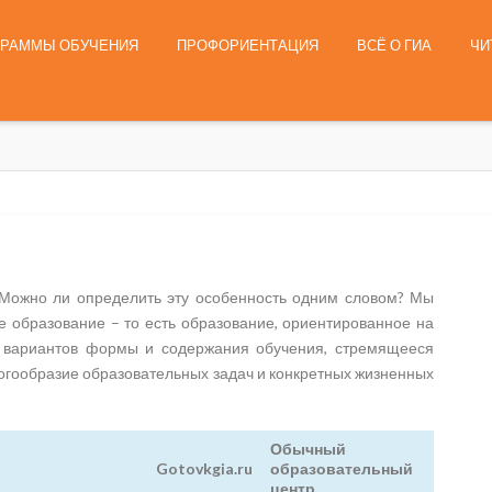
ГРАММЫ ОБУЧЕНИЯ
ПРОФОРИЕНТАЦИЯ
ВСЁ О ГИА
ЧИ
 Можно ли определить эту особенность одним словом? Мы
 образование – то есть образование, ориентированное на
ь вариантов формы и содержания обучения, стремящееся
ногообразие образовательных задач и конкретных жизненных
Обычный
Gotovkgia.ru
образовательный
центр