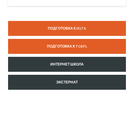
ГОТОВ
К
Предметы
ОГЭ
ПОДГОТОВКА К IELTS
ОГЭ
(ГИА)
ПОДГОТОВКА К TOEFL
2015
02.10.2014
ИНТЕРНЕТ ШКОЛА
ЭКСТЕРНАТ